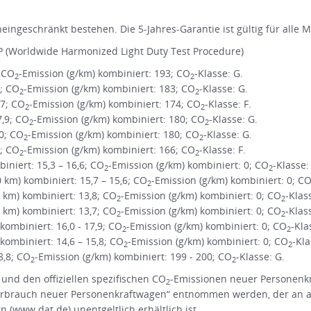
ingeschränkt bestehen. Die 5-Jahres-Garantie ist gültig für alle 
 (Worldwide Harmonized Light Duty Test Procedure)
; CO
-Emission (g/km) kombiniert: 193; CO
-Klasse: G.
2
2
1; CO
-Emission (g/km) kombiniert: 183; CO
-Klasse: G.
2
2
,7; CO
-Emission (g/km) kombiniert: 174; CO
-Klasse: F.
2
2
7,9; CO
-Emission (g/km) kombiniert: 180; CO
-Klasse: G.
2
2
,0; CO
-Emission (g/km) kombiniert: 180; CO
-Klasse: G.
2
2
3; CO
-Emission (g/km) kombiniert: 166; CO
-Klasse: F.
2
2
niert: 15,3 – 16,6; CO
-Emission (g/km) kombiniert: 0; CO
-Klasse:
2
2
m) kombiniert: 15,7 – 15,6; CO
-Emission (g/km) kombiniert: 0; C
2
km) kombiniert: 13,8; CO
-Emission (g/km) kombiniert: 0; CO
-Klas
2
2
km) kombiniert: 13,7; CO
-Emission (g/km) kombiniert: 0; CO
-Klas
2
2
ombiniert: 16,0 - 17,9; CO
-Emission (g/km) kombiniert: 0; CO
-Kla
2
2
ombiniert: 14,6 – 15,8; CO
-Emission (g/km) kombiniert: 0; CO
-Kla
2
2
8,8; CO
-Emission (g/km) kombiniert: 199 - 200; CO
-Klasse: G.
2
2
 und den offiziellen spezifischen CO
-Emissionen neuer Personenk
2
rbrauch neuer Personenkraftwagen“ entnommen werden, der an all
(www.dat.de) unentgeltlich erhältlich ist.