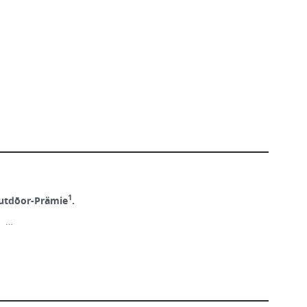
1
utdōor-Prämie
.
! …