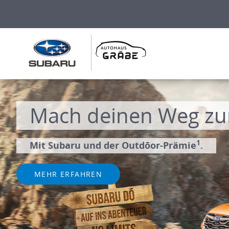
Mach deinen Weg zu
1
Mit Subaru und der Outdōor-Prämie
.
MEHR ERFAHREN