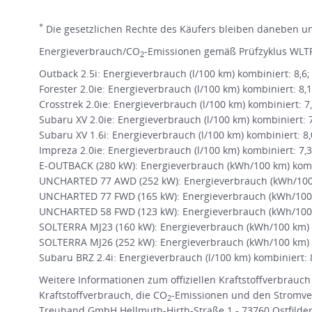
*
Die gesetzlichen Rechte des Käufers bleiben daneben une
Energieverbrauch/CO
-Emissionen gemäß Prüfzyklus WLTP
2
Outback 2.5i: Energieverbrauch (l/100 km) kombiniert: 8,6
Forester 2.0ie: Energieverbrauch (l/100 km) kombiniert: 8,
Crosstrek 2.0ie: Energieverbrauch (l/100 km) kombiniert: 7
Subaru XV 2.0ie: Energieverbrauch (l/100 km) kombiniert: 
Subaru XV 1.6i: Energieverbrauch (l/100 km) kombiniert: 8
Impreza 2.0ie: Energieverbrauch (l/100 km) kombiniert: 7,
E-OUTBACK (280 kW): Energieverbrauch (kWh/100 km) kombi
UNCHARTED 77 AWD (252 kW): Energieverbrauch (kWh/100 k
UNCHARTED 77 FWD (165 kW): Energieverbrauch (kWh/100 
UNCHARTED 58 FWD (123 kW): Energieverbrauch (kWh/100 
SOLTERRA MJ23 (160 kW): Energieverbrauch (kWh/100 km) k
SOLTERRA MJ26 (252 kW): Energieverbrauch (kWh/100 km) k
Subaru BRZ 2.4i: Energieverbrauch (l/100 km) kombiniert: 
Weitere Informationen zum offiziellen Kraftstoffverbrauch
Kraftstoffverbrauch, die CO
-Emissionen und den Stromve
2
Treuhand GmbH Hellmuth-Hirth-Straße 1 - 73760 Ostfildern 