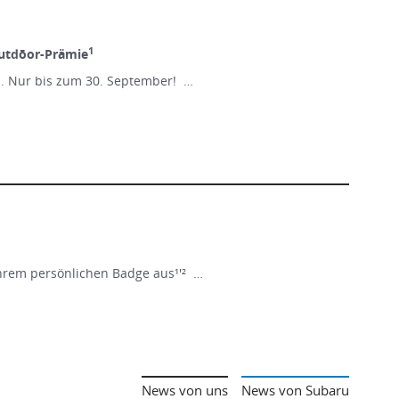
1
utdōor-Prämie
n. Nur bis zum 30. September! …
Ihrem persönlichen Badge aus¹'² …
News von uns
News von Subaru